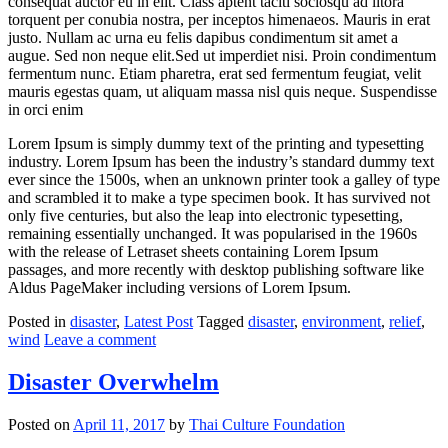
consequat auctor eu in elit. Class aptent taciti sociosqu ad litora
torquent per conubia nostra, per inceptos himenaeos. Mauris in erat
justo. Nullam ac urna eu felis dapibus condimentum sit amet a
augue. Sed non neque elit.Sed ut imperdiet nisi. Proin condimentum
fermentum nunc. Etiam pharetra, erat sed fermentum feugiat, velit
mauris egestas quam, ut aliquam massa nisl quis neque. Suspendisse
in orci enim
Lorem Ipsum is simply dummy text of the printing and typesetting
industry. Lorem Ipsum has been the industry’s standard dummy text
ever since the 1500s, when an unknown printer took a galley of type
and scrambled it to make a type specimen book. It has survived not
only five centuries, but also the leap into electronic typesetting,
remaining essentially unchanged. It was popularised in the 1960s
with the release of Letraset sheets containing Lorem Ipsum
passages, and more recently with desktop publishing software like
Aldus PageMaker including versions of Lorem Ipsum.
Posted in
disaster
,
Latest Post
Tagged
disaster
,
environment
,
relief
,
wind
Leave a comment
Disaster Overwhelm
Posted on
April 11, 2017
by
Thai Culture Foundation