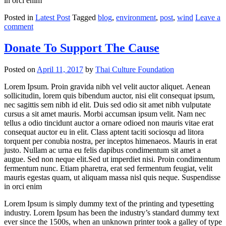
in orci enim
Posted in
Latest Post
Tagged
blog
,
environment
,
post
,
wind
Leave a
comment
Donate To Support The Cause
Posted on
April 11, 2017
by
Thai Culture Foundation
Lorem Ipsum. Proin gravida nibh vel velit auctor aliquet. Aenean
sollicitudin, lorem quis bibendum auctor, nisi elit consequat ipsum,
nec sagittis sem nibh id elit. Duis sed odio sit amet nibh vulputate
cursus a sit amet mauris. Morbi accumsan ipsum velit. Nam nec
tellus a odio tincidunt auctor a ornare odioed non mauris vitae erat
consequat auctor eu in elit. Class aptent taciti sociosqu ad litora
torquent per conubia nostra, per inceptos himenaeos. Mauris in erat
justo. Nullam ac urna eu felis dapibus condimentum sit amet a
augue. Sed non neque elit.Sed ut imperdiet nisi. Proin condimentum
fermentum nunc. Etiam pharetra, erat sed fermentum feugiat, velit
mauris egestas quam, ut aliquam massa nisl quis neque. Suspendisse
in orci enim
Lorem Ipsum is simply dummy text of the printing and typesetting
industry. Lorem Ipsum has been the industry’s standard dummy text
ever since the 1500s, when an unknown printer took a galley of type