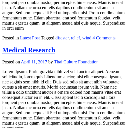
torquent per conubia nostra, per inceptos himenaeos. Mauris in erat
justo. Nullam ac urna eu felis dapibus condimentum sit amet a
augue. Sed non neque elit.Sed ut imperdiet nisi. Proin condimentum
fermentum nunc. Etiam pharetra, erat sed fermentum feugiat, velit
mauris egestas quam, ut aliquam massa nisl quis neque. Suspendisse
in orci enim
Posted in
Latest Post
Tagged
disaster
,
relief
,
wind
4 Comments
Medical Research
Posted on
April 11, 2017
by
Thai Culture Foundation
Lorem Ipsum. Proin gravida nibh vel velit auctor aliquet. Aenean
sollicitudin, lorem quis bibendum auctor, nisi elit consequat ipsum,
nec sagittis sem nibh id elit. Duis sed odio sit amet nibh vulputate
cursus a sit amet mauris. Morbi accumsan ipsum velit. Nam nec
tellus a odio tincidunt auctor a ornare odioed non mauris vitae erat
consequat auctor eu in elit. Class aptent taciti sociosqu ad litora
torquent per conubia nostra, per inceptos himenaeos. Mauris in erat
justo. Nullam ac urna eu felis dapibus condimentum sit amet a
augue. Sed non neque elit.Sed ut imperdiet nisi. Proin condimentum
fermentum nunc. Etiam pharetra, erat sed fermentum feugiat, velit
mauris egestas quam, ut aliquam massa nisl quis neque. Suspendisse